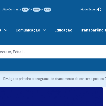
Alto Contraste
A+
A-
Modo Escuro
alt+C
alt+5
alt+6
a
Comunicação
Educação
Transparênci
Divulgado primeiro cronograma de chamamento do concurso público