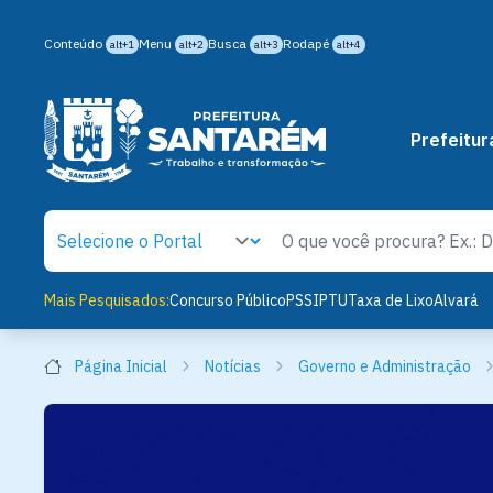
Conteúdo
Menu
Busca
Rodapé
alt+1
alt+2
alt+3
alt+4
Prefeitur
Mais Pesquisados:
Concurso Público
PSS
IPTU
Taxa de Lixo
Alvará
Página Inicial
Notícias
Governo e Administração