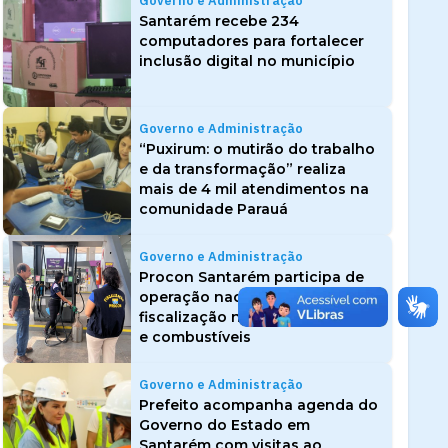
Governo e Administração
Santarém recebe 234
computadores para fortalecer
inclusão digital no município
Governo e Administração
“Puxirum: o mutirão do trabalho
e da transformação” realiza
mais de 4 mil atendimentos na
comunidade Parauá
Governo e Administração
Procon Santarém participa de
operação nacional e reforça
fiscalização no comércio de gás
e combustíveis
Governo e Administração
Prefeito acompanha agenda do
Governo do Estado em
Santarém com visitas ao