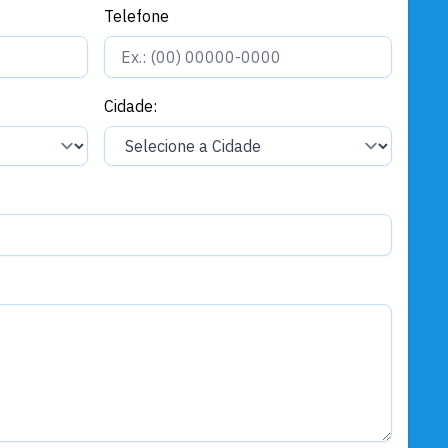
Governo e Administração
Telefone
Santarém se prepara para viver
um Natal de encontros, cultura,
solidariedade e espetáculo
Cidade: