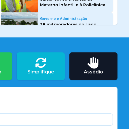
Materno Infantil e à Policlínica
Governo e Administração
38 mil moradores do Lago
Grande ganham novo espaço de
atendimento com a entrega da
Agência Distrital de Curuai
Governo e Administração
Mulheres são homenageadas
com serviços gratuitos de saúde,
o
Simplifique
Assédio
beleza e cidadania
Governo e Administração
Terras caídas levam Prefeitura a
decretar emergência no
Quilombo do Arapemã