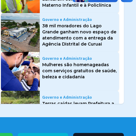
Materno Infantil e à Policlínica
Governo e Administração
38 mil moradores do Lago
Grande ganham novo espaço de
atendimento com a entrega da
Agência Distrital de Curuai
Governo e Administração
Mulheres são homenageadas
com serviços gratuitos de saúde,
beleza e cidadania
Governo e Administração
Terras caídas levam Prefeitura a
decretar emergência no
Quilombo do Arapemã