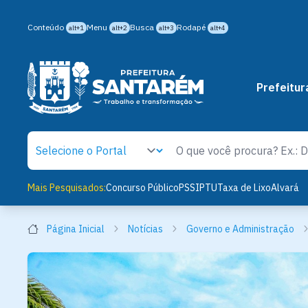
Conteúdo
Menu
Busca
Rodapé
alt+1
alt+2
alt+3
alt+4
Prefeitur
Mais Pesquisados:
Concurso Público
PSS
IPTU
Taxa de Lixo
Alvará
Página Inicial
Notícias
Governo e Administração