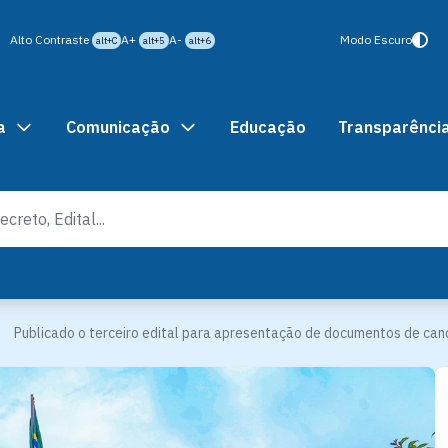
Alto Contraste
A+
A-
Modo Escuro
alt+C
alt+5
alt+6
a
Comunicação
Educação
Transparênci
Publicado o terceiro edital para apresentação de documentos de ca