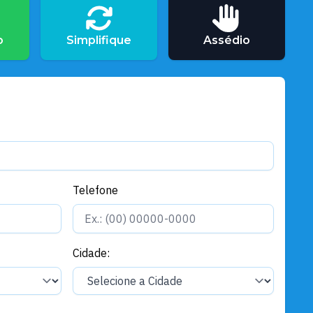
Governo e Administração
Santarém se prepara para viver
um Natal de encontros, cultura,
o
Simplifique
Assédio
solidariedade e espetáculo
Telefone
Cidade: