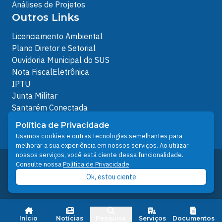
Análises de Projetos
Outros Links
Licenciamento Ambiental
Plano Diretor e Setorial
Ouvidoria Municipal do SUS
Nota FiscalEletrônica
IPTU
Junta Militar
Santarém Conectada
Política de Privacidade
Política de Privacidade
People illustrations by Storyset
Usamos cookies e outras tecnologias semelhantes para
melhorar a sua experiência em nossos serviços. Ao utilizar
nossos serviços, você está ciente dessa funcionalidade.
Desenvolvido pelo Núcleo Técnico de Gestão de
Consulte nossa
Política de Privacidade
.
Tecnologia da Informação - NTI
Ok, estou ciente
Prefeitura de Santarém © 2026
Início
Notícias
Pesquisa
Serviços
Documentos