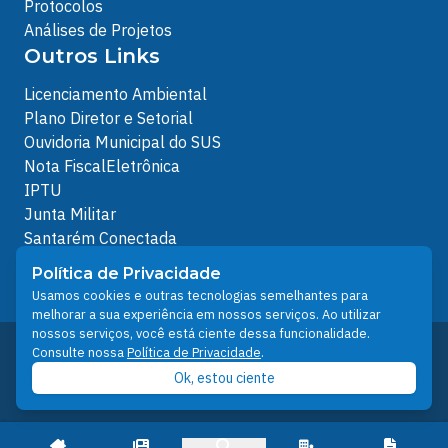
Protocolos
Análises de Projetos
Outros Links
Licenciamento Ambiental
Plano Diretor e Setorial
Ouvidoria Municipal do SUS
Nota FiscalEletrônica
IPTU
Junta Militar
Santarém Conectada
Política de Privacidade
Política de Privacidade
People illustrations by Storyset
Usamos cookies e outras tecnologias semelhantes para
melhorar a sua experiência em nossos serviços. Ao utilizar
nossos serviços, você está ciente dessa funcionalidade.
Desenvolvido pelo Núcleo Técnico de Gestão de
Consulte nossa
Política de Privacidade
.
Tecnologia da Informação - NTI
Ok, estou ciente
Prefeitura de Santarém © 2026