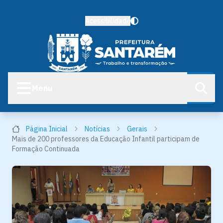
Acessibilidade
Menu
Página Inicial
Notícias
Gerais
Mais de 200 professores da Educação Infantil participam de
Formação Continuada