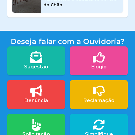
do Chão
Deseja falar com a Ouvidoria?
Sugestão
Elogio
Denúncia
Reclamação
Solicitação
Simplifique