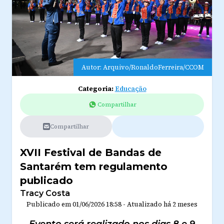
Autor: Arquivo/RonaldoFerreira/CCOM
Categoria:
Educação
Compartilhar
Compartilhar
XVII Festival de Bandas de
Santarém tem regulamento
publicado
Tracy Costa
Publicado em
01/06/2026 18:58
-
Atualizado
há 2 meses
Evento será realizado nos dias 8 e 9