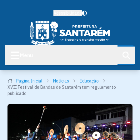
Acessibilidade
Menu
Página Inicial
Notícias
Educação
XVII Festival de Bandas de Santarém tem regulamento
publicado