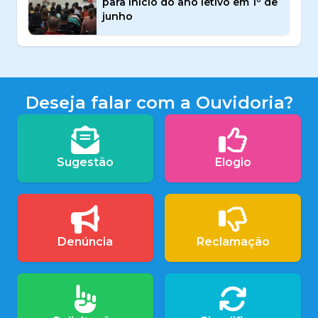
para início do ano letivo em 1º de
junho
Deseja falar com a Ouvidoria?
Sugestão
Elogio
Denúncia
Reclamação