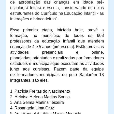
de apropriação das crianças em idade pré-
escolar,
à
leitura e escrita, considerando os eixos
estruturantes do Currículo na Educação Infantil - as
interações e brincadeiras
”.
Essa primeira etapa, iniciada hoje, prevê a
formação,
no
município
,
de todos os 608
professores da educação infantil
que atendem
crianças de 4 e 5 anos (pré-escola). Estão previstas
atividades presenciais e online,
planejadas,
orientadas e realizadas por formadores
estaduais e municipais
que executam as atividades
junto aos cursistas.
Fazem parte da equipe
de
formadores
municipais do polo Santarém
18
integrantes, são eles:
1. Patrícia Freitas do Nascimento
2. Heloisa Helena Martins Sousa
3. Ana Selma Martins Teixeira
4. R
osangela Lima Cruz
5. Ana Raquel da Silva Maciel Modesto