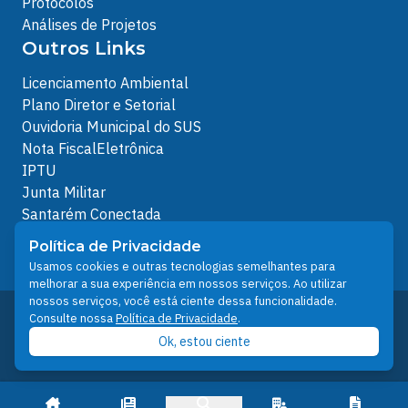
Protocolos
Análises de Projetos
Outros Links
Licenciamento Ambiental
Plano Diretor e Setorial
Ouvidoria Municipal do SUS
Nota FiscalEletrônica
IPTU
Junta Militar
Santarém Conectada
Política de Privacidade
Política de Privacidade
People illustrations by Storyset
Usamos cookies e outras tecnologias semelhantes para
melhorar a sua experiência em nossos serviços. Ao utilizar
nossos serviços, você está ciente dessa funcionalidade.
Desenvolvido pelo Núcleo Técnico de Gestão de
Consulte nossa
Política de Privacidade
.
Tecnologia da Informação - NTI
Ok, estou ciente
Prefeitura de Santarém © 2026