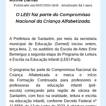
Ronnie Dantas
Publicado em
03/07/2024 18:05
-
Atualizado
há 2 anos
O LEEI faz parte do Compromisso
Nacional da Criança Alfabetizada.
A Prefeitura de Santarém, por meio da secretaria
municipal de Educação (Semed) iniciou ontem,
terça-feira, 2, no auditório da Escola de Artes Emir
Bemerguy a segunda etapa do Programa de Leitura
e Escrita na Educação Infantil (LEEI-Pará).
O programa
faz parte do
C
ompromisso
N
acional da
C
riança
A
lfabetizada
e
marca o início
da
F
ormação
C
ontinuada para professores
e
professoras da educação infantil
(pré-
escola)
começando pela
região de várzea de
Santarém, com foco na oralidade, leitura e escrita
na educação infantil, conforme Decreto Federal nº