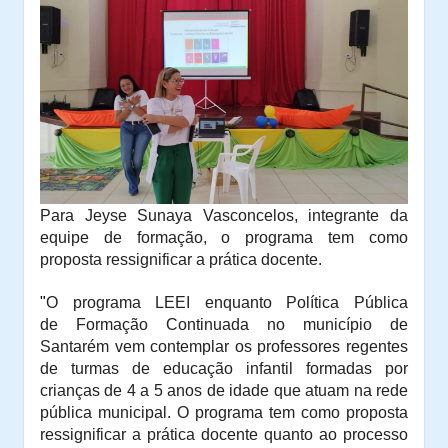
P
ara
Jeyse Sunaya Vasconcelos
, integrante da
equipe de formação, o programa tem como
proposta ressignificar a prática docente.
"
O programa LEEI enquanto
P
olítica
P
ública
de
F
ormação
C
ontinuada no município de
Santarém vem contemplar os professores regentes
de turmas de educação infantil formadas por
crianças de 4 a 5 anos de idade que atuam na rede
pública municipal. O program
a
tem como proposta
ressignificar a prática docente quanto ao processo