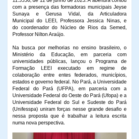
11.5556, de 12 de junho de 2023. A a
bertura contou
com a presença das
f
ormadoras m
unicipa
is
Jeyse
Sunaya
e
Gerusa Vidal
, da
Articuladora
Municipal
do L
EEI,
Professora Jessica Ninas,
e
do
coordenador d
o
Núcleo de Rios
da Semed
,
Professor
Nilton Araújo.
Na busca por melhorias no ensino brasileiro, o
Ministério da
Educação, em parceria com
universidades públicas, lançou o
Programa de
Formação LEEI
executad
o
em
regime de
colaboração entre entes federados
, m
unicípios,
e
stados e governo federal.
No Pará, a Universidade
Federal do Pará (UFPA), em parceria com a
Universidade Federal do Oeste do Pará (Ufopa) e a
Universidade Federal do Sul e Sudeste do Pará
(Unifesspa) uniram forças nesse grande desafio e
nessa proposta que é trabalhar a leitura escrita
numa nova perspectiva.