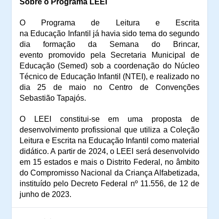
Sobre o Programa LEEI
O
Programa de
L
eitura e
E
scrita
na
E
ducação
I
nfantil
já havia sido
tema do segundo
dia formação da Semana do Brincar
,
evento
promovid
o
pela Secretaria Municipal de
Educação (Semed) sob a coordenação do Núcleo
Técnico de Educação Infantil (NTEI),
e realizado no
dia 25 de maio
no Centro de Convenções
Sebastião Tapajós
.
O LEEI constitui-se em uma proposta de
desenvolvimento profissional que utiliza a Coleção
Leitura e Escrita na Educação Infantil como material
didático. A partir de 2024, o LEEI será desenvolvido
em 15 estados e mais o Distrito Federal, no âmbito
do Compromisso Nacional da Criança Alfabetizada,
instituído pelo Decreto Federal nº 11.556, de 12 de
junho de 2023.