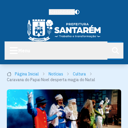
Acessibilidade
Menu
Página Inicial
Notícias
Cultura
Caravana do Papai Noel desperta magia do Natal