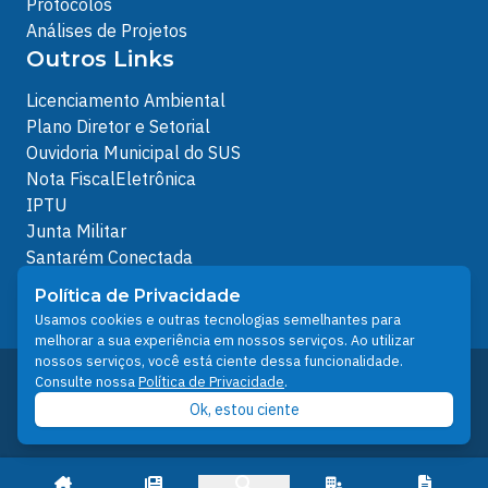
Protocolos
Análises de Projetos
Outros Links
Licenciamento Ambiental
Plano Diretor e Setorial
Ouvidoria Municipal do SUS
Nota FiscalEletrônica
IPTU
Junta Militar
Santarém Conectada
Política de Privacidade
Política de Privacidade
People illustrations by Storyset
Usamos cookies e outras tecnologias semelhantes para
melhorar a sua experiência em nossos serviços. Ao utilizar
nossos serviços, você está ciente dessa funcionalidade.
Desenvolvido pelo Núcleo Técnico de Gestão de
Consulte nossa
Política de Privacidade
.
Tecnologia da Informação - NTI
Ok, estou ciente
Prefeitura de Santarém © 2026