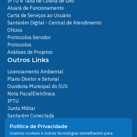
IPTU e Taxa de Coleta de Lixo
Alvará de Funcionamento
Carta de Serviços ao Usuário
Santarém Digital - Central de Atendimento
Ofícios
Protocolos Servidor
Protocolos
Análises de Projetos
Outros Links
Licenciamento Ambiental
Plano Diretor e Setorial
Ouvidoria Municipal do SUS
Nota FiscalEletrônica
IPTU
Junta Militar
Santarém Conectada
Política de Privacidade
Política de Privacidade
People illustrations by Storyset
Usamos cookies e outras tecnologias semelhantes para