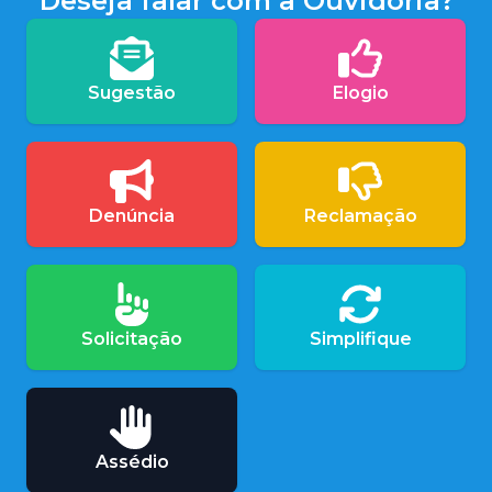
Deseja falar com a Ouvidoria?
Sugestão
Elogio
Denúncia
Reclamação
Solicitação
Simplifique
Assédio