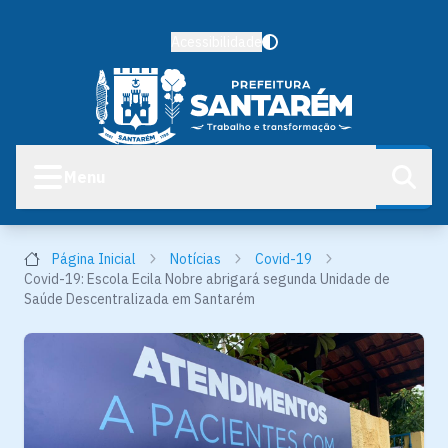
Acessibilidade
Menu
Página Inicial
Notícias
Covid-19
Covid-19: Escola Ecila Nobre abrigará segunda Unidade de
Saúde Descentralizada em Santarém