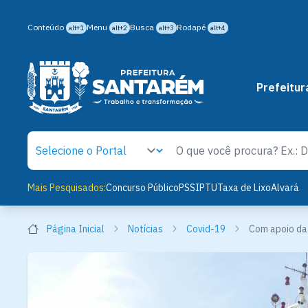
Conteúdo
Menu
Busca
Rodapé
alt+1
alt+2
alt+3
alt+4
Prefeitur
Mais Pesquisados:
Concurso Público
PSS
IPTU
Taxa de Lixo
Alvará
Página Inicial
Notícias
Covid-19
Com apoio da 