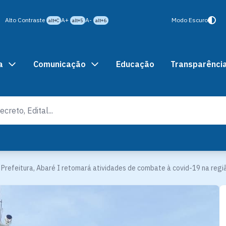
Alto Contraste
A+
A-
Modo Escuro
alt+C
alt+5
alt+6
a
Comunicação
Educação
Transparênci
Prefeitura, Abaré I retomará atividades de combate à covid-19 na regiã