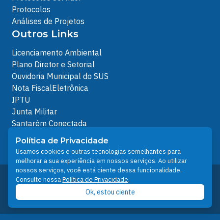
Protocolos
Análises de Projetos
Outros Links
Licenciamento Ambiental
Plano Diretor e Setorial
Ouvidoria Municipal do SUS
Nota FiscalEletrônica
IPTU
Junta Militar
Santarém Conectada
Política de Privacidade
Política de Privacidade
People illustrations by Storyset
Usamos cookies e outras tecnologias semelhantes para
melhorar a sua experiência em nossos serviços. Ao utilizar
nossos serviços, você está ciente dessa funcionalidade.
Desenvolvido pelo Núcleo Técnico de Gestão de
Consulte nossa
Política de Privacidade
.
Tecnologia da Informação - NTI
Ok, estou ciente
Prefeitura de Santarém © 2026