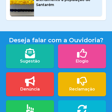
Santarém
Deseja falar com a Ouvidoria?
Sugestão
Elogio
Denúncia
Reclamação