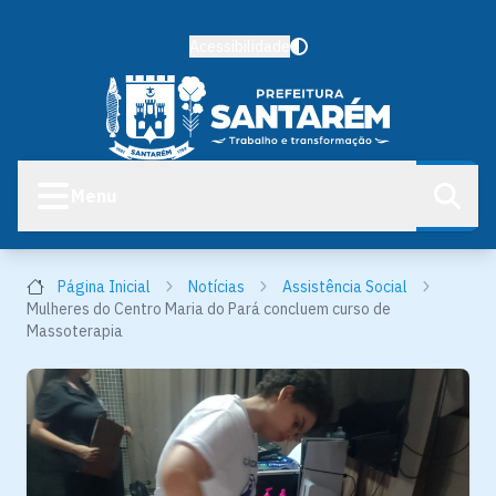
Acessibilidade
Menu
Página Inicial
Notícias
Assistência Social
Mulheres do Centro Maria do Pará concluem curso de
Massoterapia