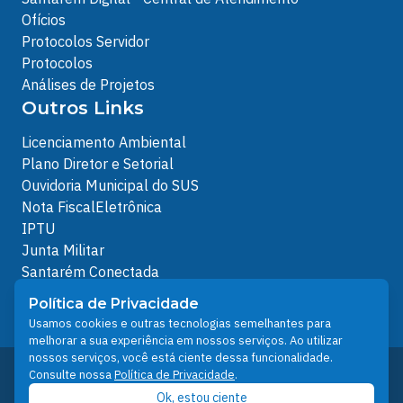
Ofícios
Protocolos Servidor
Protocolos
Análises de Projetos
Outros Links
Licenciamento Ambiental
Plano Diretor e Setorial
Ouvidoria Municipal do SUS
Nota FiscalEletrônica
IPTU
Junta Militar
Santarém Conectada
Política de Privacidade
Política de Privacidade
People illustrations by Storyset
Usamos cookies e outras tecnologias semelhantes para
melhorar a sua experiência em nossos serviços. Ao utilizar
nossos serviços, você está ciente dessa funcionalidade.
Desenvolvido pelo Núcleo Técnico de Gestão de
Consulte nossa
Política de Privacidade
.
Tecnologia da Informação - NTI
Ok, estou ciente