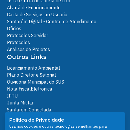
IPTU e Taxa de Coleta de Lixo
Alvará de Funcionamento
Carta de Serviços ao Usuário
Santarém Digital - Central de Atendimento
Ofícios
Protocolos Servidor
Protocolos
Análises de Projetos
Outros Links
Licenciamento Ambiental
Plano Diretor e Setorial
Ouvidoria Municipal do SUS
Nota FiscalEletrônica
IPTU
Junta Militar
Santarém Conectada
Política de Privacidade
Política de Privacidade
People illustrations by Storyset
Usamos cookies e outras tecnologias semelhantes para