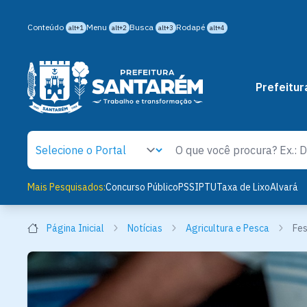
Conteúdo
Menu
Busca
Rodapé
alt+1
alt+2
alt+3
alt+4
Prefeitur
Mais Pesquisados:
Concurso Público
PSS
IPTU
Taxa de Lixo
Alvará
Página Inicial
Notícias
Agricultura e Pesca
Fes