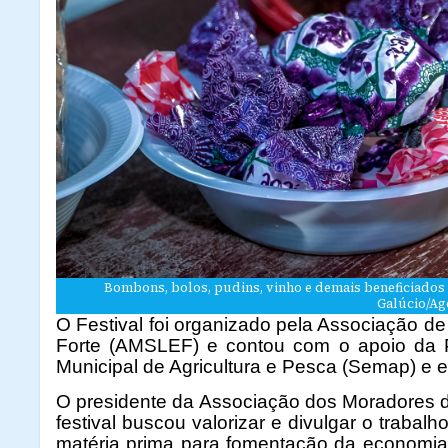
Bombons, bolos, pudins, vinho e demais beneficiados d
Galúcio/Ag
O Festival foi organizado pela Associação 
Forte (AMSLEF) e contou com o apoio da Pr
Municipal de Agricultura e Pesca (Semap) e 
O presidente da Associação dos Moradores de
festival buscou valorizar e divulgar o traba
matéria prima para fomentação da economia 