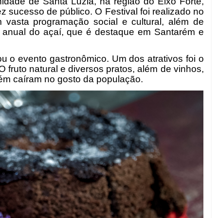
idade de Santa Luzia, na região do Eixo Forte,
z sucesso de público. O Festival foi realizado no
 vasta programação social e cultural, além de
 anual do açaí, que é destaque em Santarém e
 o evento gastronômico. Um dos atrativos foi o
O fruto natural e diversos pratos, além de vinhos,
bém caíram no gosto da população.