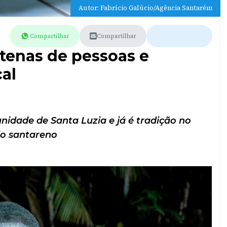
Autor: Fabrício Galúcio/Agência Santarém
Compartilhar
Compartilhar
ntenas de pessoas e
al
idade de Santa Luzia e já é tradição no
io santareno