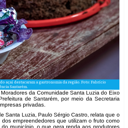
o açaí destacaram a gastronomia da região. Foto: Fabrício
ência Santarém.
de Moradores da Comunidade Santa Luzia do Eixo
efeitura de Santarém, por meio da Secretaria
empresas privadas.
 Santa Luzia, Paulo Sérgio Castro, relata que o
lho dos empreendedores que utilizam o fruto como
do município, o que gera renda aos produtores