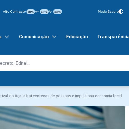
Alto Contraste
A+
A-
Modo Escuro
alt+C
alt+5
alt+6
a
Comunicação
Educação
Transparênci
tival do Açaí atrai centenas de pessoas e impulsiona economia local