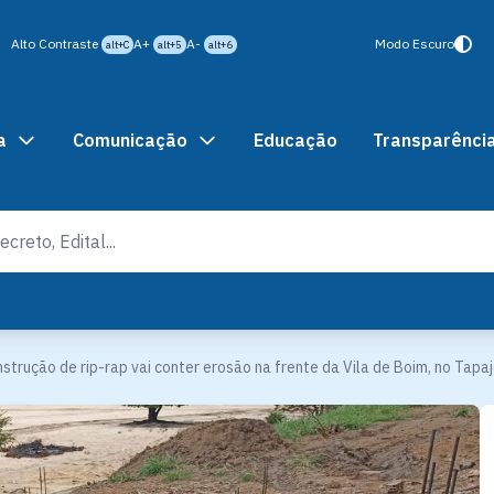
Alto Contraste
A+
A-
Modo Escuro
alt+C
alt+5
alt+6
a
Comunicação
Educação
Transparênci
strução de rip-rap vai conter erosão na frente da Vila de Boim, no Tapa