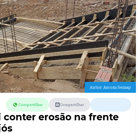
Autor: Ascom Semap
Compartilhar
Compartilhar
i conter erosão na frente
jós