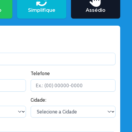
Agricultura e Pesca
Prefeitura de Santarém divulga
o
Simplifique
Assédio
edital com 26 vagas para
Processo Seletivo Simplificado
da Semap
Telefone
Cidade: