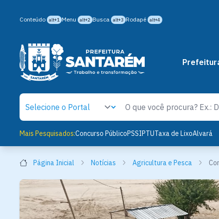
Conteúdo
Menu
Busca
Rodapé
alt+1
alt+2
alt+3
alt+4
Prefeitur
Mais Pesquisados:
Concurso Público
PSS
IPTU
Taxa de Lixo
Alvará
Página Inicial
Notícias
Agricultura e Pesca
Con