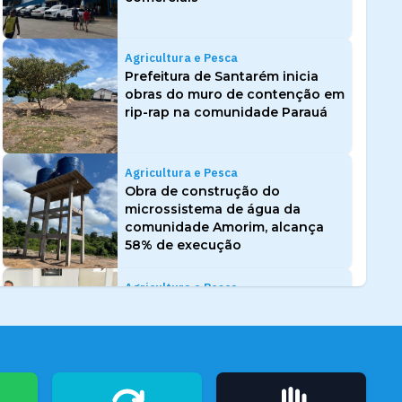
Agricultura e Pesca
Prefeitura de Santarém inicia
obras do muro de contenção em
rip-rap na comunidade Parauá
Agricultura e Pesca
Obra de construção do
microssistema de água da
comunidade Amorim, alcança
58% de execução
Agricultura e Pesca
Prefeitura de Santarém avança
no fortalecimento da cadeia
produtiva do cacau com a
entrega de 80 mil sementes
para agricultores familiares