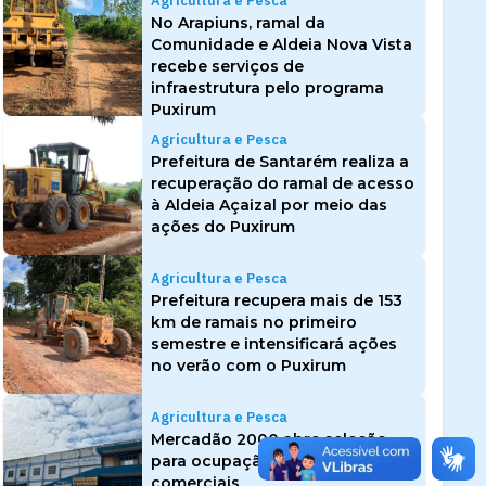
Agricultura e Pesca
No Arapiuns, ramal da
Comunidade e Aldeia Nova Vista
recebe serviços de
infraestrutura pelo programa
Puxirum
Agricultura e Pesca
Prefeitura de Santarém realiza a
recuperação do ramal de acesso
à Aldeia Açaizal por meio das
ações do Puxirum
Agricultura e Pesca
Prefeitura recupera mais de 153
km de ramais no primeiro
semestre e intensificará ações
no verão com o Puxirum
Agricultura e Pesca
Mercadão 2000 abre seleção
para ocupação de 28 boxes
comerciais