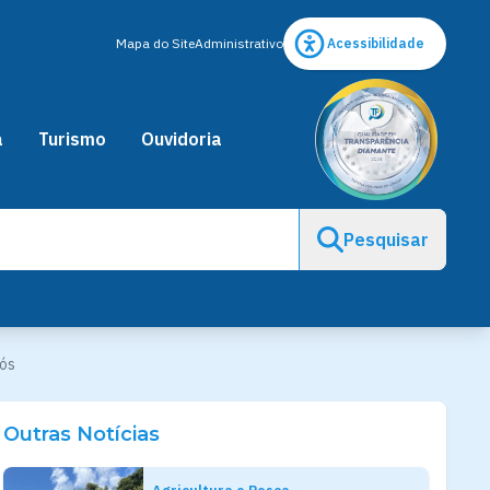
Mapa do Site
Administrativo
Acessibilidade
a
Turismo
Ouvidoria
Pesquisar
jós
Outras Notícias