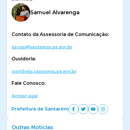
Samuel Alvarenga
Contato da Assessoria de Comunicação:
ascom@santarem.pa.gov.br
Ouvidoria:
ouvidoria.santarem.pa.gov.br
Fale Conosco:
Acesse aqui
Prefeitura de Santarém
Outras Notícias