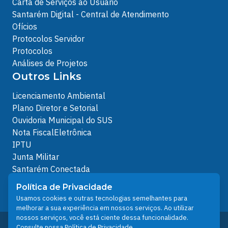
Carta de Serviços ao Usuário
Santarém Digital - Central de Atendimento
Ofícios
Protocolos Servidor
Protocolos
Análises de Projetos
Outros Links
Licenciamento Ambiental
Plano Diretor e Setorial
Ouvidoria Municipal do SUS
Nota FiscalEletrônica
IPTU
Junta Militar
Santarém Conectada
Política de Privacidade
Política de Privacidade
People illustrations by Storyset
Usamos cookies e outras tecnologias semelhantes para
melhorar a sua experiência em nossos serviços. Ao utilizar
nossos serviços, você está ciente dessa funcionalidade.
Desenvolvido pelo Núcleo Técnico de Gestão de
Consulte nossa
Política de Privacidade
.