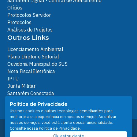
Santarém Digital - Central de Atendimento
Ofícios
Protocolos Servidor
Protocolos
Análises de Projetos
Outros Links
Licenciamento Ambiental
Plano Diretor e Setorial
Ouvidoria Municipal do SUS
Nota FiscalEletrônica
IPTU
Junta Militar
Santarém Conectada
Política de Privacidade
Política de Privacidade
People illustrations by Storyset
Usamos cookies e outras tecnologias semelhantes para
melhorar a sua experiência em nossos serviços. Ao utilizar
nossos serviços, você está ciente dessa funcionalidade.
Desenvolvido pelo Núcleo Técnico de Gestão de
Consulte nossa
Política de Privacidade
.
Tecnologia da Informação - NTI
Ok, estou ciente