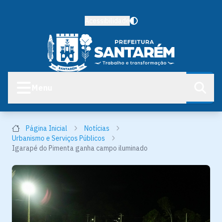
Acessibilidade
Menu
Página Inicial
Notícias
Urbanismo e Serviços Públicos
Igarapé do Pimenta ganha campo iluminado