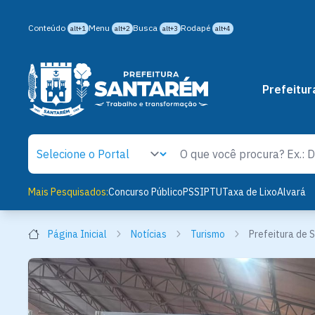
Conteúdo
Menu
Busca
Rodapé
alt+1
alt+2
alt+3
alt+4
Prefeitur
Mais Pesquisados:
Concurso Público
PSS
IPTU
Taxa de Lixo
Alvará
Página Inicial
Notícias
Turismo
Prefeitura de 