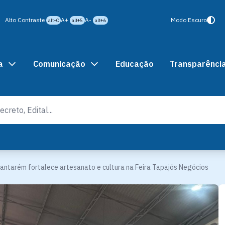
Alto Contraste
A+
A-
Modo Escuro
alt+C
alt+5
alt+6
a
Comunicação
Educação
Transparênci
Santarém fortalece artesanato e cultura na Feira Tapajós Negócios