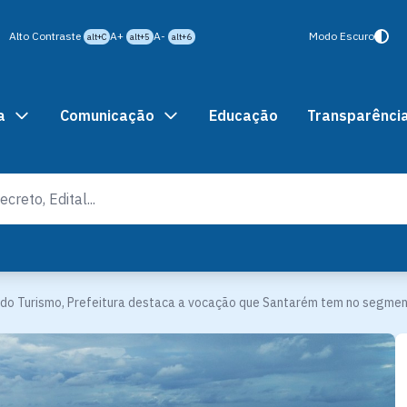
Alto Contraste
A+
A-
Modo Escuro
alt+C
alt+5
alt+6
a
Comunicação
Educação
Transparênci
 do Turismo, Prefeitura destaca a vocação que Santarém tem no segme