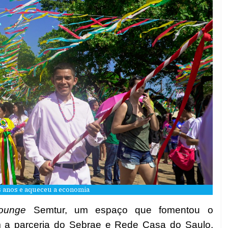
s anos e aqueceu a economia
ounge
Semtur, um espaço que fomentou o
 a parceria do Sebrae e Rede Casa do Saulo.