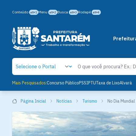
Conteúdo
Menu
Busca
Rodapé
alt+1
alt+2
alt+3
alt+4
Prefeitur
Mais Pesquisados:
Concurso Público
PSS
IPTU
Taxa de Lixo
Alvará
Página Inicial
Notícias
Turismo
No Dia Mundial