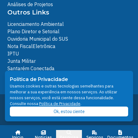
Análises de Projetos
Outros Links
Licenciamento Ambiental
Plano Diretor e Setorial
Ouvidoria Municipal do SUS
Nota FiscalEletrônica
IPTU
Junta Militar
Santarém Conectada
Política de Privacidade
Política de Privacidade
People illustrations by Storyset
Usamos cookies e outras tecnologias semelhantes para
melhorar a sua experiência em nossos serviços. Ao utilizar
nossos serviços, você está ciente dessa funcionalidade.
Desenvolvido pelo Núcleo Técnico de Gestão de
Consulte nossa
Política de Privacidade
.
Tecnologia da Informação - NTI
Ok, estou ciente
Prefeitura de Santarém © 2026
Início
Notícias
Pesquisa
Serviços
Documentos