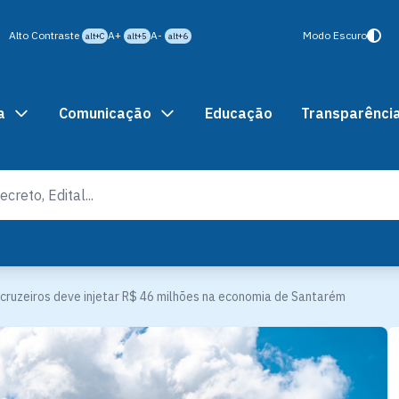
Alto Contraste
A+
A-
Modo Escuro
alt+C
alt+5
alt+6
a
Comunicação
Educação
Transparênci
ruzeiros deve injetar R$ 46 milhões na economia de Santarém