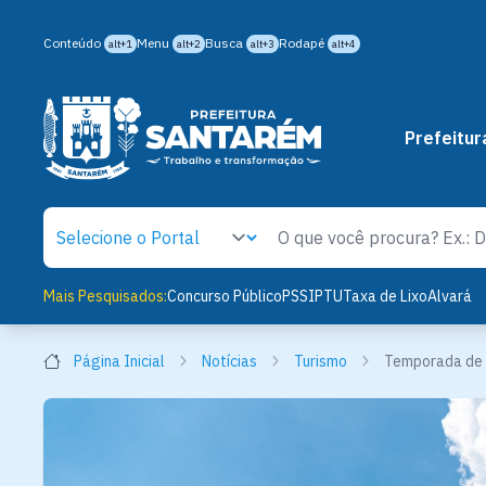
Conteúdo
Menu
Busca
Rodapé
alt+1
alt+2
alt+3
alt+4
Prefeitur
Mais Pesquisados:
Concurso Público
PSS
IPTU
Taxa de Lixo
Alvará
Página Inicial
Notícias
Turismo
Temporada de c