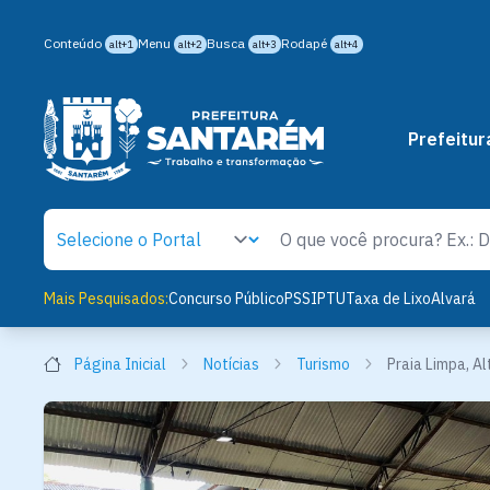
Conteúdo
Menu
Busca
Rodapé
alt+1
alt+2
alt+3
alt+4
Prefeitur
Mais Pesquisados:
Concurso Público
PSS
IPTU
Taxa de Lixo
Alvará
Página Inicial
Notícias
Turismo
Praia Limpa, Al