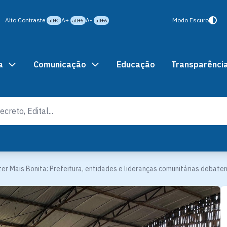
Alto Contraste
A+
A-
Modo Escuro
alt+C
alt+5
alt+6
a
Comunicação
Educação
Transparênci
ter Mais Bonita: Prefeitura, entidades e lideranças comunitárias debate