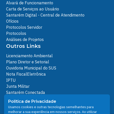
Alvará de Funcionamento
Carta de Serviços ao Usuário
Santarém Digital - Central de Atendimento
Ofícios
Protocolos Servidor
Protocolos
Análises de Projetos
Outros Links
Licenciamento Ambiental
Plano Diretor e Setorial
Ouvidoria Municipal do SUS
Nota FiscalEletrônica
IPTU
Junta Militar
Santarém Conectada
Política de Privacidade
Política de Privacidade
People illustrations by Storyset
Usamos cookies e outras tecnologias semelhantes para
melhorar a sua experiência em nossos serviços. Ao utilizar