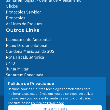
Santarém Digital - Central de Atendimento
Ofícios
Protocolos Servidor
Protocolos
Análises de Projetos
Outros Links
Licenciamento Ambiental
Plano Diretor e Setorial
Ouvidoria Municipal do SUS
Nota FiscalEletrônica
IPTU
Junta Militar
Santarém Conectada
Política de Privacidade
Política de Privacidade
People illustrations by Storyset
Usamos cookies e outras tecnologias semelhantes para
melhorar a sua experiência em nossos serviços. Ao utilizar
nossos serviços, você está ciente dessa funcionalidade.
Desenvolvido pelo Núcleo Técnico de Gestão de
Consulte nossa
Política de Privacidade
.
Tecnologia da Informação - NTI
Ok, estou ciente