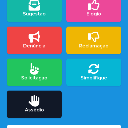
Sugestão
Elogio
Denúncia
Reclamação
Solicitação
Simplifique
Assédio