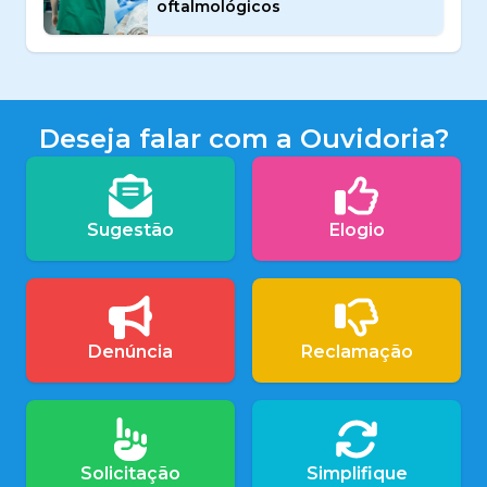
oftalmológicos
Deseja falar com a Ouvidoria?
Sugestão
Elogio
Denúncia
Reclamação
Solicitação
Simplifique