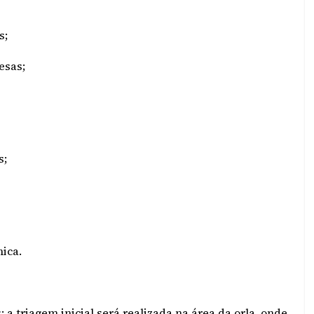
s;
esas;
s;
ica.
 a triagem inicial será realizada na área da orla, onde