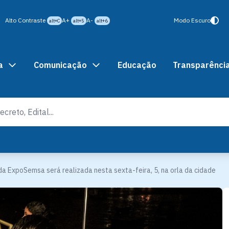
Alto Contraste
A+
A-
Modo Escuro
alt+C
alt+5
alt+6
a
Comunicação
Educação
Transparênci
da ExpoSemsa será realizada nesta sexta-feira, 5, na orla da cidade