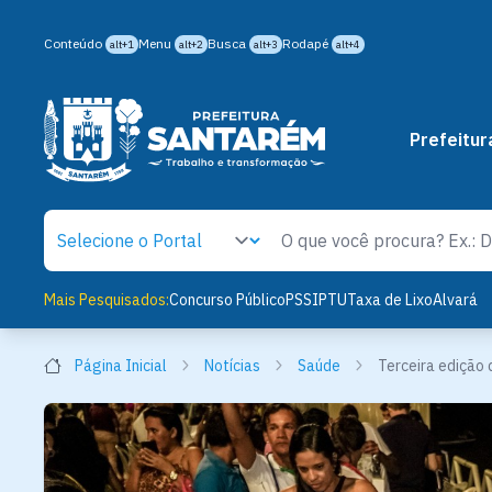
Conteúdo
Menu
Busca
Rodapé
alt+1
alt+2
alt+3
alt+4
Prefeitur
Mais Pesquisados:
Concurso Público
PSS
IPTU
Taxa de Lixo
Alvará
Página Inicial
Notícias
Saúde
Terceira edição 