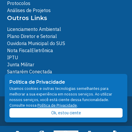
Protocolos
Análises de Projetos
Outros Links
Licenciamento Ambiental
Plano Diretor e Setorial
Ouvidoria Municipal do SUS
Nota FiscalEletrônica
IPTU
Junta Militar
Santarém Conectada
Política de Privacidade
Política de Privacidade
People illustrations by Storyset
Usamos cookies e outras tecnologias semelhantes para
melhorar a sua experiência em nossos serviços. Ao utilizar
nossos serviços, você está ciente dessa funcionalidade.
Desenvolvido pelo Núcleo Técnico de Gestão de
Consulte nossa
Política de Privacidade
.
Tecnologia da Informação - NTI
Ok, estou ciente
Prefeitura de Santarém © 2026