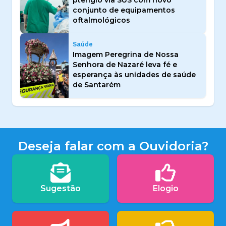
pterígio via SUS com novo
conjunto de equipamentos
oftalmológicos
Saúde
Imagem Peregrina de Nossa
Senhora de Nazaré leva fé e
esperança às unidades de saúde
de Santarém
Deseja falar com a Ouvidoria?
Sugestão
Elogio