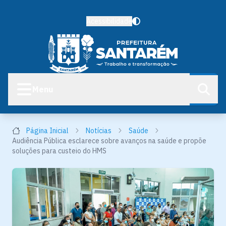
Acessibilidade
Menu
Página Inicial
Notícias
Saúde
Audiência Pública esclarece sobre avanços na saúde e propõe
soluções para custeio do HMS