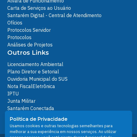
Alvará de Funcionamento
Carta de Serviços ao Usuário
Santarém Digital - Central de Atendimento
Ofícios
Protocolos Servidor
Protocolos
Análises de Projetos
Outros Links
Licenciamento Ambiental
Plano Diretor e Setorial
Ouvidoria Municipal do SUS
Nota FiscalEletrônica
IPTU
Junta Militar
Santarém Conectada
Política de Privacidade
Política de Privacidade
People illustrations by Storyset
Usamos cookies e outras tecnologias semelhantes para
melhorar a sua experiência em nossos serviços. Ao utilizar