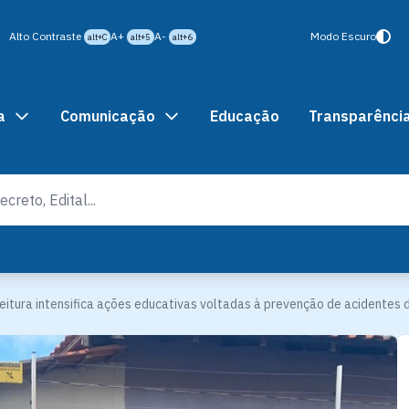
Alto Contraste
A+
A-
Modo Escuro
alt+C
alt+5
alt+6
a
Comunicação
Educação
Transparênci
feitura intensifica ações educativas voltadas à prevenção de acidentes 