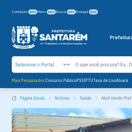
Conteúdo
Menu
Busca
Rodapé
alt+1
alt+2
alt+3
alt+4
Prefeitur
Mais Pesquisados:
Concurso Público
PSS
IPTU
Taxa de Lixo
Alvará
Página Inicial
Notícias
Saúde
Abril Verde: Pre