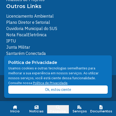
Outros Links
Licenciamento Ambiental
Plano Diretor e Setorial
Ouvidoria Municipal do SUS
Nota FiscalEletrônica
IPTU
Junta Militar
Santarém Conectada
Política de Privacidade
Política de Privacidade
People illustrations by Storyset
Usamos cookies e outras tecnologias semelhantes para
melhorar a sua experiência em nossos serviços. Ao utilizar
nossos serviços, você está ciente dessa funcionalidade.
Desenvolvido pelo Núcleo Técnico de Gestão de
Consulte nossa
Política de Privacidade
.
Tecnologia da Informação - NTI
Ok, estou ciente
Prefeitura de Santarém © 2026
Início
Notícias
Pesquisa
Serviços
Documentos