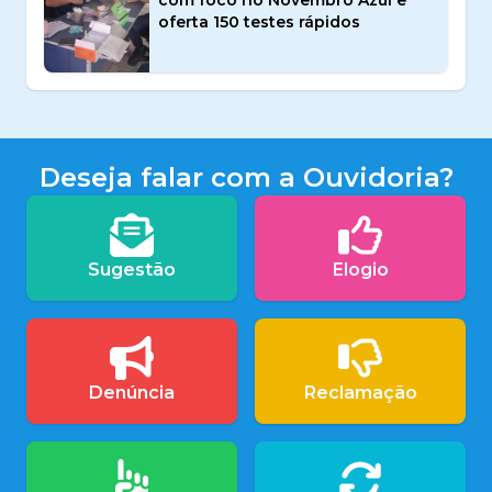
com foco no Novembro Azul e
oferta 150 testes rápidos
Deseja falar com a Ouvidoria?
Sugestão
Elogio
Denúncia
Reclamação