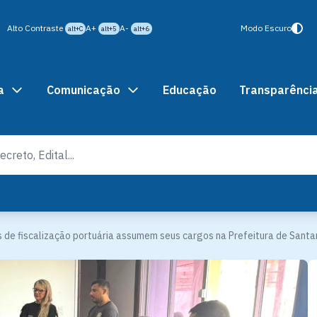
Alto Contraste
A+
A-
Modo Escuro
alt+C
alt+5
alt+6
a
Comunicação
Educação
Transparênci
 de fiscalização portuária assumem seus cargos na Prefeitura de Sant