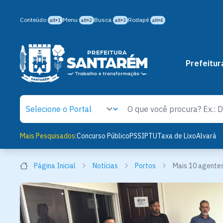
Conteúdo
Menu
Busca
Rodapé
alt+1
alt+2
alt+3
alt+4
Prefeitur
Mais Pesquisados:
Concurso Público
PSS
IPTU
Taxa de Lixo
Alvará
Página Inicial
Notícias
Portos
Mais 10 agentes