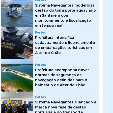
Portos
Sistema Navegantes moderniza
gestão do transporte aquaviário
em Santarém com
monitoramento e fiscalização
em tempo real
Portos
Prefeitura intensifica
cadastramento e licenciamento
de embarcações turísticas em
Alter do Chão
Portos
Prefeitura acompanha novas
normas de segurança da
navegação definidas para o
balneário de Alter do Chão
Portos
Sistema Navegantes é lançado e
marca nova fase da gestão
portuária e do transporte