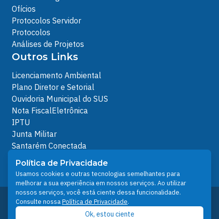
Ofícios
Protocolos Servidor
Protocolos
Análises de Projetos
Outros Links
Licenciamento Ambiental
Plano Diretor e Setorial
Ouvidoria Municipal do SUS
Nota FiscalEletrônica
IPTU
Junta Militar
Santarém Conectada
Política de Privacidade
Política de Privacidade
People illustrations by Storyset
Usamos cookies e outras tecnologias semelhantes para
melhorar a sua experiência em nossos serviços. Ao utilizar
nossos serviços, você está ciente dessa funcionalidade.
Desenvolvido pelo Núcleo Técnico de Gestão de
Consulte nossa
Política de Privacidade
.
Tecnologia da Informação - NTI
Ok, estou ciente