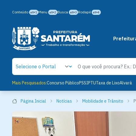
Conteúdo
Menu
Busca
Rodapé
alt+1
alt+2
alt+3
alt+4
Prefeitur
Mais Pesquisados:
Concurso Público
PSS
IPTU
Taxa de Lixo
Alvará
Página Inicial
Notícias
Mobilidade e Trânsito
P