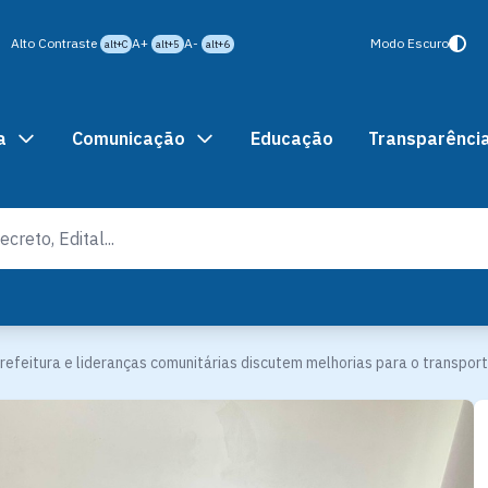
Alto Contraste
A+
A-
Modo Escuro
alt+C
alt+5
alt+6
a
Comunicação
Educação
Transparênci
refeitura e lideranças comunitárias discutem melhorias para o transport