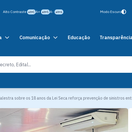
Alto Contraste
A+
A-
Modo Escuro
alt+C
alt+5
alt+6
a
Comunicação
Educação
Transparênci
alestra sobre os 18 anos da Lei Seca reforça prevenção de sinistros ent