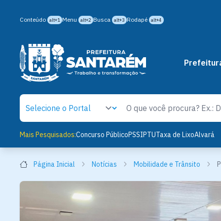
Conteúdo
Menu
Busca
Rodapé
alt+1
alt+2
alt+3
alt+4
Prefeitur
Mais Pesquisados:
Concurso Público
PSS
IPTU
Taxa de Lixo
Alvará
Página Inicial
Notícias
Mobilidade e Trânsito
P