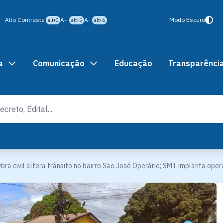
Alto Contraste
A+
A-
Modo Escuro
alt+C
alt+5
alt+6
a
Comunicação
Educação
Transparênci
bra civil altera trânsito no bairro São José Operário; SMT implanta ope