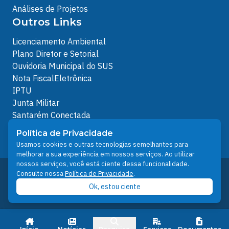
Análises de Projetos
Outros Links
Licenciamento Ambiental
Plano Diretor e Setorial
Ouvidoria Municipal do SUS
Nota FiscalEletrônica
IPTU
Junta Militar
Santarém Conectada
Política de Privacidade
Política de Privacidade
People illustrations by Storyset
Usamos cookies e outras tecnologias semelhantes para
melhorar a sua experiência em nossos serviços. Ao utilizar
nossos serviços, você está ciente dessa funcionalidade.
Desenvolvido pelo Núcleo Técnico de Gestão de
Consulte nossa
Política de Privacidade
.
Tecnologia da Informação - NTI
Ok, estou ciente
Prefeitura de Santarém © 2026