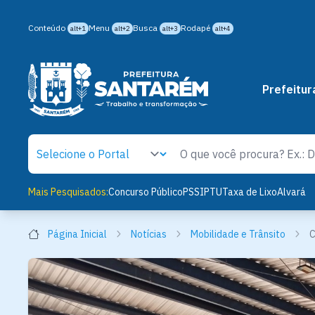
Conteúdo
Menu
Busca
Rodapé
alt+1
alt+2
alt+3
alt+4
Prefeitur
Mais Pesquisados:
Concurso Público
PSS
IPTU
Taxa de Lixo
Alvará
Página Inicial
Notícias
Mobilidade e Trânsito
C