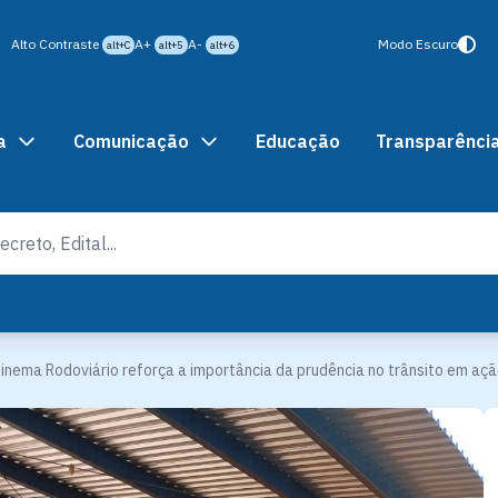
Alto Contraste
A+
A-
Modo Escuro
alt+C
alt+5
alt+6
a
Comunicação
Educação
Transparênci
inema Rodoviário reforça a importância da prudência no trânsito em aç