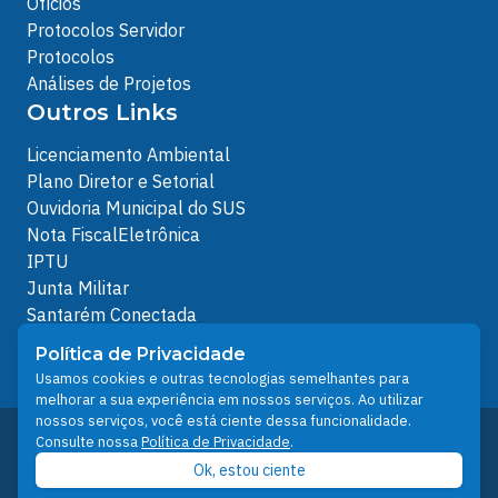
Ofícios
Protocolos Servidor
Protocolos
Análises de Projetos
Outros Links
Licenciamento Ambiental
Plano Diretor e Setorial
Ouvidoria Municipal do SUS
Nota FiscalEletrônica
IPTU
Junta Militar
Santarém Conectada
Política de Privacidade
Política de Privacidade
People illustrations by Storyset
Usamos cookies e outras tecnologias semelhantes para
melhorar a sua experiência em nossos serviços. Ao utilizar
nossos serviços, você está ciente dessa funcionalidade.
Desenvolvido pelo Núcleo Técnico de Gestão de
Consulte nossa
Política de Privacidade
.
Tecnologia da Informação - NTI
Ok, estou ciente
Prefeitura de Santarém © 2026