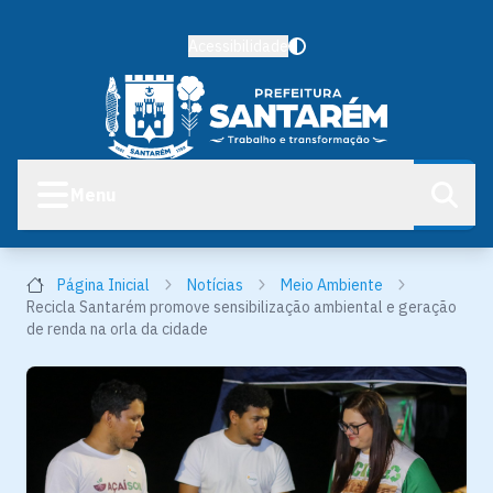
Acessibilidade
Menu
Página Inicial
Notícias
Meio Ambiente
Recicla Santarém promove sensibilização ambiental e geração
de renda na orla da cidade