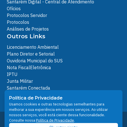
Santarém Digital - Central de Atendimento
Ofícios
Protocolos Servidor
Protocolos
Análises de Projetos
Outros Links
Licenciamento Ambiental
Plano Diretor e Setorial
Ouvidoria Municipal do SUS
Nota FiscalEletrônica
IPTU
Junta Militar
Santarém Conectada
Política de Privacidade
Política de Privacidade
People illustrations by Storyset
Usamos cookies e outras tecnologias semelhantes para
melhorar a sua experiência em nossos serviços. Ao utilizar
nossos serviços, você está ciente dessa funcionalidade.
Desenvolvido pelo Núcleo Técnico de Gestão de
Consulte nossa
Política de Privacidade
.
Tecnologia da Informação - NTI