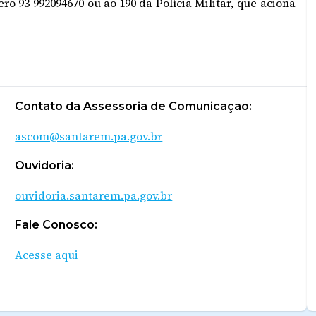
ro 93 992094670 ou ao
190 da Polícia Militar, que aciona
Contato da Assessoria de Comunicação:
ascom@santarem.pa.gov.br
Ouvidoria:
ouvidoria.santarem.pa.gov.br
Fale Conosco:
Acesse aqui