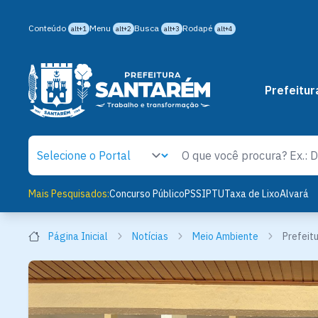
Conteúdo
Menu
Busca
Rodapé
alt+1
alt+2
alt+3
alt+4
Prefeitur
Mais Pesquisados:
Concurso Público
PSS
IPTU
Taxa de Lixo
Alvará
Página Inicial
Notícias
Meio Ambiente
Prefeit