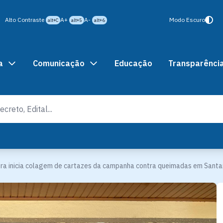
Alto Contraste
A+
A-
Modo Escuro
alt+C
alt+5
alt+6
a
Comunicação
Educação
Transparênci
ura inicia colagem de cartazes da campanha contra queimadas em Sant