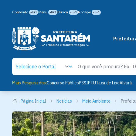
Conteúdo
Menu
Busca
Rodapé
alt+1
alt+2
alt+3
alt+4
Prefeitur
Mais Pesquisados:
Concurso Público
PSS
IPTU
Taxa de Lixo
Alvará
Página Inicial
Notícias
Meio Ambiente
Prefeit