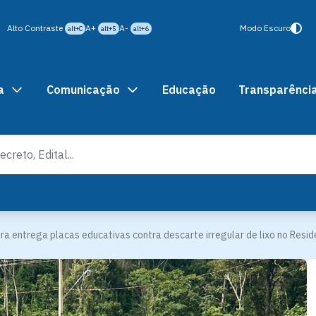
Alto Contraste
A+
A-
Modo Escuro
alt+C
alt+5
alt+6
a
Comunicação
Educação
Transparênci
ura entrega placas educativas contra descarte irregular de lixo no Resi