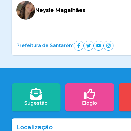
Neysle Magalhães
Prefeitura de Santarém
Sugestão
Elogio
Localização