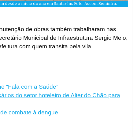
m desde o início do ano em Santarém. Foto: Ascom Seminfra.
anutenção de obras também trabalharam nas
retário Municipal de Infraestrutura Sergio Melo,
eitura com quem transita pela vila.
ne “Fala com a Saúde”
rios do setor hoteleiro de Alter do Chão para
es de combate à dengue