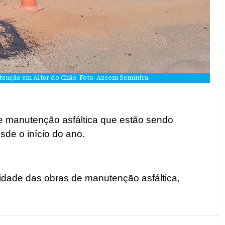
enção em Alter do Chão. Foto: Ascom Seminfra.
de manutenção asfáltica que estão sendo
sde o início do ano.
idade das obras de manutenção asfáltica,