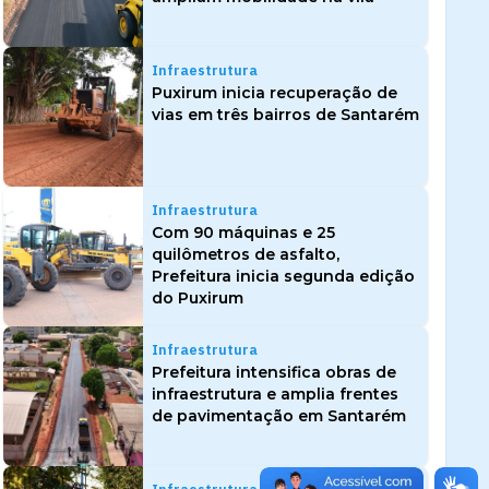
Infraestrutura
Puxirum inicia recuperação de
vias em três bairros de Santarém
Infraestrutura
Com 90 máquinas e 25
quilômetros de asfalto,
Prefeitura inicia segunda edição
do Puxirum
Infraestrutura
Prefeitura intensifica obras de
infraestrutura e amplia frentes
de pavimentação em Santarém