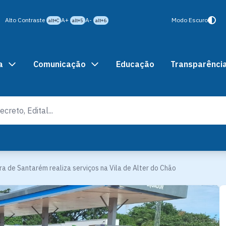
Alto Contraste
A+
A-
Modo Escuro
alt+C
alt+5
alt+6
a
Comunicação
Educação
Transparênci
ra de Santarém realiza serviços na Vila de Alter do Chão