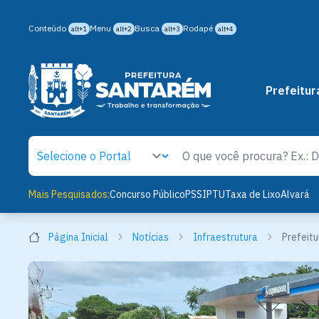
Conteúdo
Menu
Busca
Rodapé
alt+1
alt+2
alt+3
alt+4
Prefeitur
Mais Pesquisados:
Concurso Público
PSS
IPTU
Taxa de Lixo
Alvará
Página Inicial
Notícias
Infraestrutura
Prefeitu