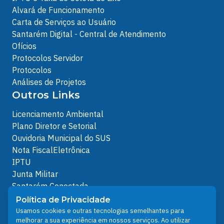
Alvará de Funcionamento
Carta de Serviços ao Usuário
Santarém Digital - Central de Atendimento
Ofícios
Protocolos Servidor
Protocolos
Análises de Projetos
Outros Links
Licenciamento Ambiental
Plano Diretor e Setorial
Ouvidoria Municipal do SUS
Nota FiscalEletrônica
IPTU
Junta Militar
Santarém Conectada
Política de Privacidade
Política de Privacidade
People illustrations by Storyset
Usamos cookies e outras tecnologias semelhantes para
melhorar a sua experiência em nossos serviços. Ao utilizar